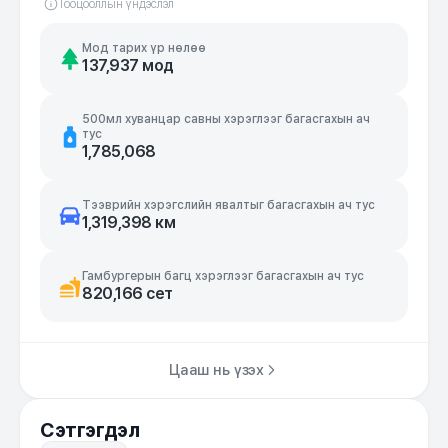
Тооцооллын үндэслэл
Мод тарих үр нөлөө
137,937 мод
500мл хуванцар савны хэрэглээг багасгахын ач
тус
1,785,068
Тээврийн хэрэгслийн явалтыг багасгахын ач тус
1,319,398 км
Гамбургерын багц хэрэглээг багасгахын ач тус
820,166 сет
Цааш нь үзэх
Сэтгэгдэл