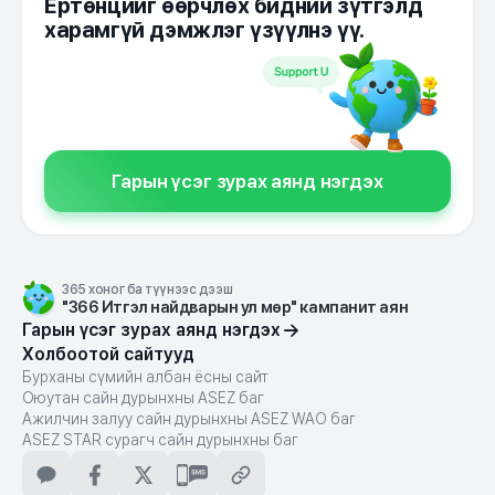
Ертөнцийг өөрчлөх бидний зүтгэлд
харамгүй дэмжлэг үзүүлнэ үү.
Гарын үсэг зурах аянд нэгдэх
365 хоног ба түүнээс дээш
"366 Итгэл найдварын ул мөр" кампанит аян
Гарын үсэг зурах аянд нэгдэх
Холбоотой сайтууд
Бурханы сүмийн албан ёсны сайт
Оюутан сайн дурынхны ASEZ баг
Ажилчин залуу сайн дурынхны ASEZ WAO баг
ASEZ STAR сурагч сайн дурынхны баг
카카오톡
페이스북
X
문자메시지
주소
복사