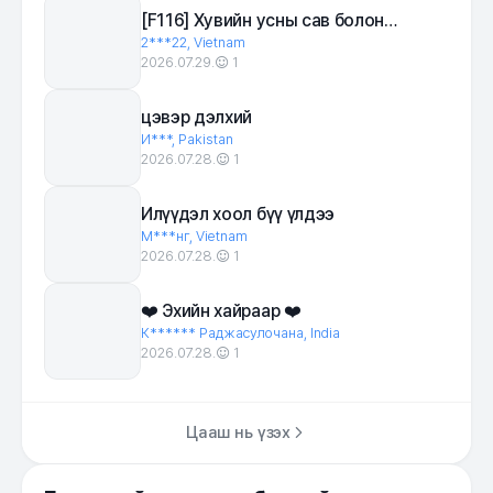
[F116] Хувийн усны сав болон
хамтрагчид
2***22, Vietnam
2026.07.29.
1
цэвэр дэлхий
И***, Pakistan
2026.07.28.
1
Илүүдэл хоол бүү үлдээ
М***нг, Vietnam
2026.07.28.
1
❤️ Эхийн хайраар ❤️
К****** Раджасулочана, India
2026.07.28.
1
Цааш нь үзэх