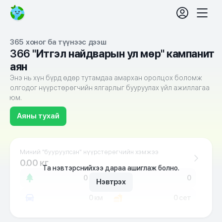
login
fe
365
Mobil
set
хоног
Nav
ба
түүнээс
365 хоног ба түүнээс дээш
дээш
"366
366
"Итгэл найдварын ул мөр" кампанит
Итгэл
аян
найдварын
ул
Энэ нь хүн бүрд өдөр тутамдаа амархан оролцох боломж
мөр"
олгодог нүүрстөрөгчийн ялгарлыг бууруулах үйл ажиллагаа
кампанит
юм.
аян
Аяны тухай
Миний "бууруулсан" нүүрстөрөгчийн хэмжээ
0.00 кг
Та нэвтэрснийхээ дараа ашиглаж болно.
0 мод
0
Нэвтрэх
0 км
0 сет