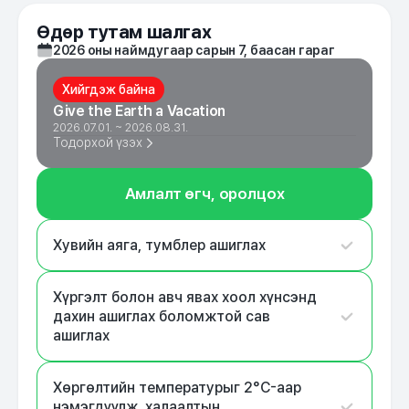
Өдөр тутам шалгах
2026 оны наймдугаар сарын 7, баасан гараг
Хийгдэж байна
Give the Earth a Vacation
2026.07.01. ~ 2026.08.31.
Тодорхой үзэх
Амлалт өгч, оролцох
Хувийн аяга, тумблер ашиглах
Хүргэлт болон авч явах хоол хүнсэнд
дахин ашиглах боломжтой сав
ашиглах
Хөргөлтийн температурыг 2°C-аар
нэмэгдүүлж, халаалтын