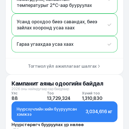
температурыг 2°C-аар бууруулах
Усанд орохдоо биеэ савандах, биеэ
зайлах хооронд усаа хаах
Гараа угаахдаа усаа хаах
Тогтмол үйл ажиллагааг шалгах
Кампанит аяны одоогийн байдал
2026 оны наймдугаар сар байдлаар
Улс
Тоо
Хүний тоо
88
13,729,324
1,310,830
Нүүрсхүчлийн хийн бууруулсан
3,034,616 кг
хэмжээ
Нүүрстөрөгч бууруулах үр нөлөө